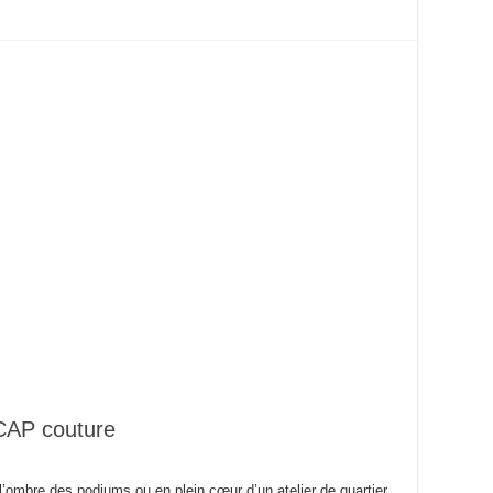
 CAP couture
’ombre des podiums ou en plein cœur d’un atelier de quartier,