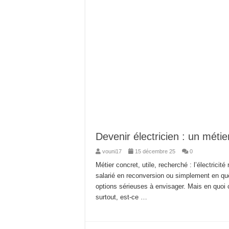
Devenir électricien : un métie
vouni17
15 décembre 25
0
Métier concret, utile, recherché : l’électricit
salarié en reconversion ou simplement en quêt
options sérieuses à envisager. Mais en quoi 
surtout, est-ce …