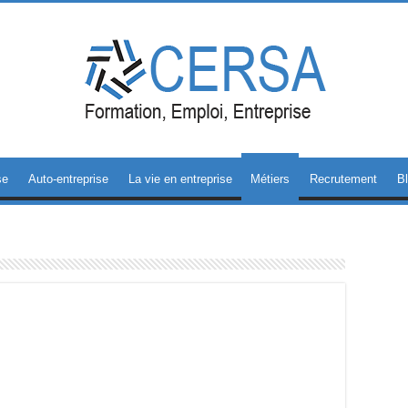
se
Auto-entreprise
La vie en entreprise
Métiers
Recrutement
B