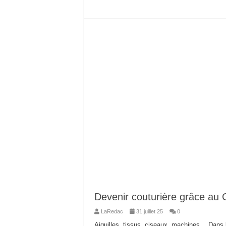
Devenir couturière grâce au
LaRedac
31 juillet 25
0
Aiguilles, tissus, ciseaux, machines… Dans l