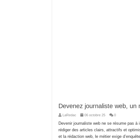
Devenez journaliste web, un m
LaRedac
06 octobre 25
0
Devenir journaliste web ne se résume pas à in
rédiger des articles clairs, attractifs et opt
et la rédaction web, le métier exige d’enquêt