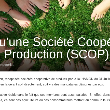
u’une Société Coopé
e Production (SCOP)
entreprise
on, rebaptisée sociétés coopérative de produits par la loi HAMON du 31 Jui
en la gérant soit directement, soit via des mandataires désignés par eux.
érative réside dans le fait que ses membres sont aussi salariés. En effet, da
s, ce sont des agriculteurs ou des consommateurs mettant en commun leurs