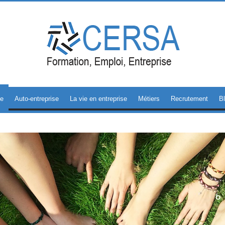
se
Auto-entreprise
La vie en entreprise
Métiers
Recrutement
B