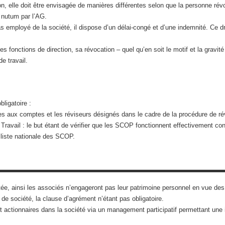
n, elle doit être envisagée de manières différentes selon que la personne ré
 nutum par l’AG.
as employé de la société, il dispose d’un délai-congé et d’une indemnité. Ce d
s fonctions de direction, sa révocation – quel qu’en soit le motif et la gravit
e travail.
ligatoire :
es aux comptes et les réviseurs désignés dans le cadre de la procédure de rév
u Travail : le but étant de vérifier que les SCOP fonctionnent effectivement c
a liste nationale des SCOP.
ée, ainsi les associés n’engageront pas leur patrimoine personnel en vue des 
e de société, la clause d’agrément n’étant pas obligatoire.
et actionnaires dans la société via un management participatif permettant une i