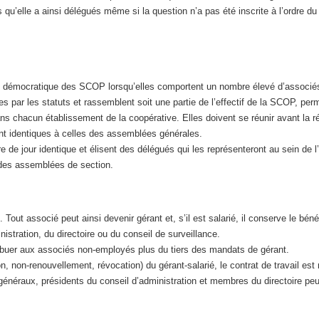
s qu’elle a ainsi délégués même si la question n’a pas été inscrite à l’ordre du
ent démocratique des SCOP lorsqu’elles comportent un nombre élevé d’associé
par les statuts et rassemblent soit une partie de l’effectif de la SCOP, per
s chacun établissement de la coopérative. Elles doivent se réunir avant la ré
ont identiques à celles des assemblées générales.
dre de jour identique et élisent des délégués qui les représenteront au sein d
n des assemblées de section.
. Tout associé peut ainsi devenir gérant et, s’il est salarié, il conserve le bén
istration, du directoire ou du conseil de surveillance.
attribuer aux associés non-employés plus du tiers des mandats de gérant.
 non-renouvellement, révocation) du gérant-salarié, le contrat de travail est
s généraux, présidents du conseil d’administration et membres du directoire pe