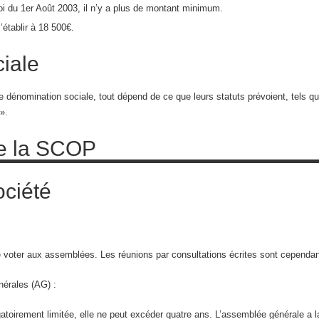
loi du 1er Août 2003, il n’y a plus de montant minimum.
établir à 18 500€.
iale
dénomination sociale, tout dépend de ce que leurs statuts prévoient, tels qu
».
de la SCOP
ociété
de voter aux assemblées. Les réunions par consultations écrites sont cependa
érales (AG) :
atoirement limitée, elle ne peut excéder quatre ans. L’assemblée générale a l