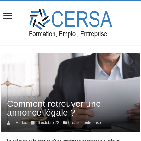
Comment retrouver une
annonce légale ?
LaRedac
26 octobre 22
Création entreprise