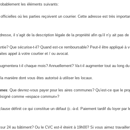
probablement les éléments suivants:
officielles où les parties reçoivent un courrier. Cette adresse est très importa
esse, il s’agit de la description légale de la propriété afin qu’il n’y ait pas 
ntie? Que sécurise-t-il? Quand est-ce remboursable? Peut-il être appliqué à v
ites appel à votre courtier et / ou avocat.
ugmentera t-il chaque mois? Annuellement? Va-t-il augmenter tout au long du t
la manière dont vous êtes autorisé à utiliser les locaux.
unes
: Que devrez-vous payer pour les aires communes? Qu’est-ce que le propri
ou désigné comme «espace commun»?
lause définit ce qui constitue un défaut (c.-à-d. Paiement tardif du loyer par l
sur 24 au bâtiment? Ou le CVC est-il éteint à 19h00? Si vous aimez travailler t