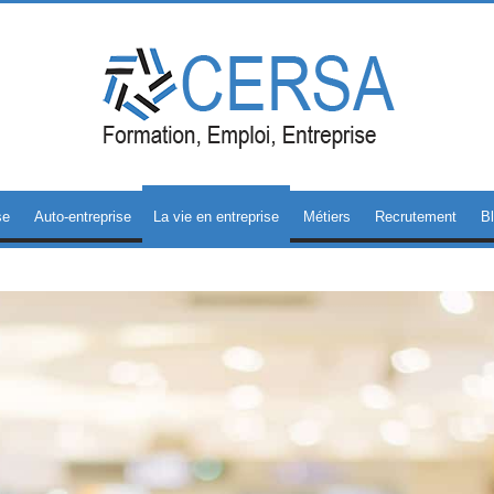
se
Auto-entreprise
La vie en entreprise
Métiers
Recrutement
B