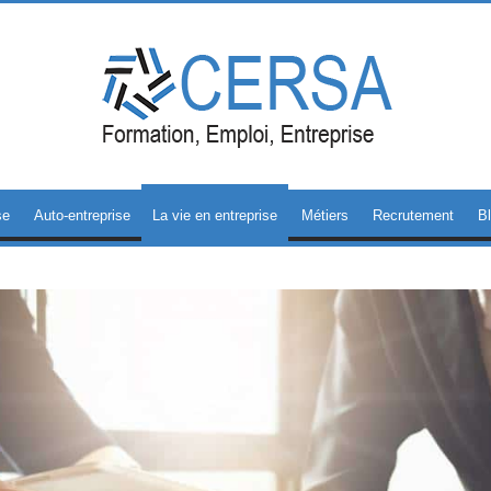
se
Auto-entreprise
La vie en entreprise
Métiers
Recrutement
B