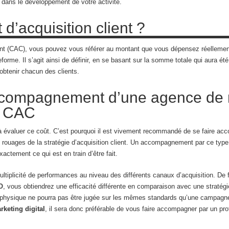
e dans le développement de votre activité.
 d’acquisition client ?
ient (CAC), vous pouvez vous référer au montant que vous dépensez réellement 
eforme. Il s’agit ainsi de définir, en se basant sur la somme totale qui aura é
 obtenir chacun des clients.
ccompagnement d’une agence de m
du CAC
 à évaluer ce coût. C’est pourquoi il est vivement recommandé de se faire a
es rouages de la stratégie d’acquisition client. Un accompagnement par ce typ
ctement ce qui est en train d’être fait.
multiplicité de performances au niveau des différents canaux d’acquisition. De 
O
, vous obtiendrez une efficacité différente en comparaison avec une stratég
hysique ne pourra pas être jugée sur les mêmes standards qu’une campagne 
rketing digital
, il sera donc préférable de vous faire accompagner par un pr