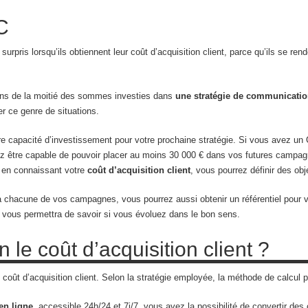
C
urpris lorsqu’ils obtiennent leur coût d’acquisition client, parce qu’ils se ren
oins de la moitié des sommes investies dans
une stratégie de communicati
er ce genre de situations.
 capacité d’investissement pour votre prochaine stratégie. Si vous avez un 
z être capable de pouvoir placer au moins 30 000 € dans vos futures campagnes 
, en connaissant votre
coût d’acquisition client
, vous pourrez définir des obje
chacune de vos campagnes, vous pourrez aussi obtenir un référentiel pour vos
el vous permettra de savoir si vous évoluez dans le bon sens.
le coût d’acquisition client ?
oût d’acquisition client. Selon la stratégie employée, la méthode de calcul pe
en ligne
, accessible 24h/24 et 7j/7, vous avez la possibilité de convertir de