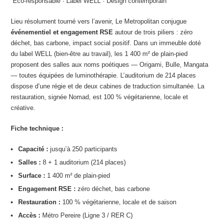
️ Éco-responsable · Label WELL · Design contemporain
Lieu résolument tourné vers l’avenir, Le Metropolitan conjugue
événementiel et engagement RSE
autour de trois piliers : zéro
déchet, bas carbone, impact social positif. Dans un immeuble doté
du label WELL (bien-être au travail), les 1 400 m² de plain-pied
proposent des salles aux noms poétiques — Origami, Bulle, Mangata
— toutes équipées de luminothérapie. L’auditorium de 214 places
dispose d’une régie et de deux cabines de traduction simultanée. La
restauration, signée Nomad, est 100 % végétarienne, locale et
créative.
Fiche technique :
Capacité :
jusqu’à 250 participants
Salles :
8 + 1 auditorium (214 places)
Surface :
1 400 m² de plain-pied
Engagement RSE :
zéro déchet, bas carbone
Restauration :
100 % végétarienne, locale et de saison
Accès :
Métro Pereire (Ligne 3 / RER C)