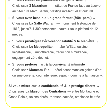
Si vous voulez du patrimoine chargé de sens →
Choisissez
3 Mazarium
— Institut de France face au Louvre,
architecture Marc Barani, prestige intellectuel et culturel.
Si vous avez besoin d’un grand format (300+ pers.) →
Choisissez
La Salle Wagram
— monument historique de
1812, jusqu’à 1 300 personnes, hauteur sous plafond de 12
mètres.
Si vous privilégiez l’éco-responsabilité & le bien-être →
Choisissez
Le Metropolitan
— label WELL, cuisine
végétarienne, luminothérapie, traduction simultanée,
engagement zéro déchet.
Si vous préférez l’art & la convivialité intimiste →
Choisissez
Monceau Rio
— hôtel haussmannien-galerie d’art,
cuisine ouverte, cour intérieure, esprit « comme à la maison ».
Si vous misez sur la confidentialité & le prestige discret →
Choisissez
La Maison des Centraliens
— entre Montaigne et
Grand Palais, salons dorés, terrasse cachée, ambiance feutrée.