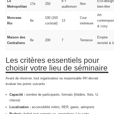
Le
8 +
Éco-design
17e
250
Non
Metropolitan
auditorium
bien-être
Art
Monceau
100 (150
Cour
8e
13
contempora
Rio
cocktail)
intérieure
& cosy
Maison des
Empire
8e
200
7
Terrasse
Centraliens
revisité & 
Les critères essentiels pour
choisir votre lieu de séminaire
Avant de réserver, tout organisateur ou responsable RH devrait
évaluer les points suivants :
Capacité :
nombre de participants, formats (théâtre, îlots, U,
classe)
Localisation :
accessibilité métro, RER, gares, aéroports
Budget :
forfait tout compris vs. prestations à la carte