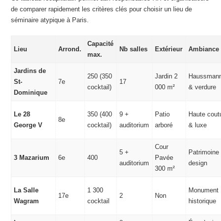
de comparer rapidement les critères clés pour choisir un lieu de
séminaire atypique à Paris.
Capacité
Lieu
Arrond.
Nb salles
Extérieur
Ambiance
max.
Jardins de
250 (350
Jardin 2
Haussmann
St-
7e
17
cocktail)
000 m²
& verdure
Dominique
Le 28
350 (400
9 +
Patio
Haute cout
8e
George V
cocktail)
auditorium
arboré
& luxe
Cour
5 +
Patrimoine
3 Mazarium
6e
400
Pavée
auditorium
design
300 m²
La Salle
1 300
Monument
17e
2
Non
Wagram
cocktail
historique