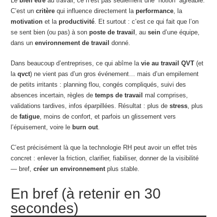
Le
bien être
au travail, ce n’est pas seulement une “notion” agréable.
C’est un
critère
qui influence directement la
performance
, la
motivation
et la
productivité
. Et surtout : c’est ce qui fait que l’on
se sent bien (ou pas) à son
poste de travail
, au
sein
d’une équipe,
dans un
environnement de travail
donné.
Dans beaucoup d’entreprises, ce qui abîme la
vie au travail QVT
(et
la
qvct
) ne vient pas d’un gros événement… mais d’un empilement
de petits irritants : planning flou, congés compliqués, suivi des
absences incertain, règles de
temps de travail
mal comprises,
validations tardives, infos éparpillées. Résultat : plus de
stress
, plus
de
fatigue
, moins de confort, et parfois un glissement vers
l’épuisement, voire le
burn out
.
C’est précisément là que la technologie RH peut avoir un effet très
concret : enlever la friction, clarifier, fiabiliser, donner de la visibilité
— bref,
créer un environnement
plus stable.
En bref (à retenir en 30
secondes)