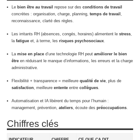
Le
bien être au travail
repose sur des
conditions de travail
concrètes : organisation, charge, planning,
temps de travail
,
reconnaissance, clarté des règles.
Les irritants RH (absences, congés, horaires) alimentent le
stress
,
la
fatigue
et, à terme, les
risques psychosociaux
.
La
mise en place
d’une technologie RH peut
améliorer le bien
être
en réduisant le manque d’informations, les erreurs et la charge
administrative.
Flexibilité + transparence = meilleure
qualité de vie
, plus de
satisfaction
, meilleure
entente
entre
collègues
.
Automatisation et IA libèrent du temps pour l’humain :
management, prévention,
ateliers
, écoute des
préoccupations
.
Chiffres clés
INDICATEUR
CHIFFRE
CE QUE ÇA DIT