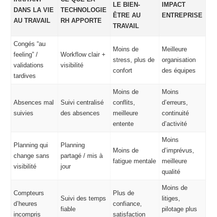
LE BIEN-
IMPACT
DANS LA VIE
TECHNOLOGIE
ÊTRE AU
ENTREPRISE
AU TRAVAIL
RH APPORTE
TRAVAIL
Congés “au
Moins de
Meilleure
feeling” /
Workflow clair +
stress, plus de
organisation
validations
visibilité
confort
des équipes
tardives
Moins de
Moins
Absences mal
Suivi centralisé
conflits,
d’erreurs,
suivies
des absences
meilleure
continuité
entente
d’activité
Moins
Planning qui
Planning
Moins de
d’imprévus,
change sans
partagé / mis à
fatigue mentale
meilleure
visibilité
jour
qualité
Moins de
Compteurs
Plus de
Suivi des temps
litiges,
d’heures
confiance,
fiable
pilotage plus
incompris
satisfaction