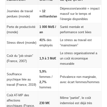
Dépression/anxiété = impact
Journées de travail
≈
12
massif sur le temps et
perdues (monde)
milliards/an
l’énergie disponibles
Perte de productivité
1 000 Md$ /
Santé mentale et
(monde)
an
performance sont liées
41%
des
Le stress au travail est
Stress élevé (monde)
employés
“mainstream”
Le stress organisationnel a
Coût du “job strain”
1,9 à 3 Md€
un coût économique
(France, 2007)
mesurable
5,9%
Souffrance
femmes /
Prévalence non marginale,
psychique liée au
2,7%
avec écart femmes/hommes
travail (France, 2019)
hommes
Coût AT-MP des
Même “partiel”, le coût
affections
230 M€
indemnisé est déjà très
psychiques (France,