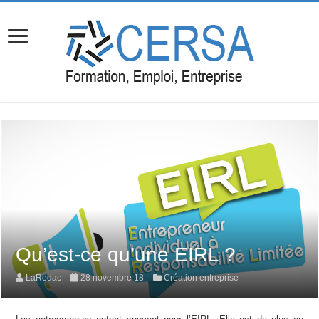
Qu’est-ce qu’une EIRL ?
LaRedac
28 novembre 18
Création entreprise