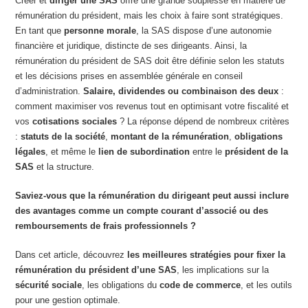
Créer et
diriger une SAS
offre une grande souplesse en matière de
rémunération du président, mais les choix à faire sont stratégiques.
En tant que
personne morale
, la SAS dispose d’une autonomie
financière et juridique, distincte de ses dirigeants. Ainsi, la
rémunération du président de SAS doit être définie selon les statuts
et les décisions prises en assemblée générale en conseil
d’administration.
Salaire, dividendes ou combinaison des deux
:
comment maximiser vos revenus tout en optimisant votre fiscalité et
vos
cotisations sociales
? La réponse dépend de nombreux critères
:
statuts de la société
,
montant de la rémunération
,
obligations
légales
, et même le
lien de subordination
entre le
président de la
SAS
et la structure.
Saviez-vous que la rémunération du dirigeant peut aussi inclure
des avantages comme un compte courant d’associé ou des
remboursements de frais professionnels ?
Dans cet article, découvrez
les meilleures stratégies pour fixer la
rémunération du président d’une SAS
, les implications sur la
sécurité sociale
, les obligations du
code de commerce
, et les outils
pour une gestion optimale.