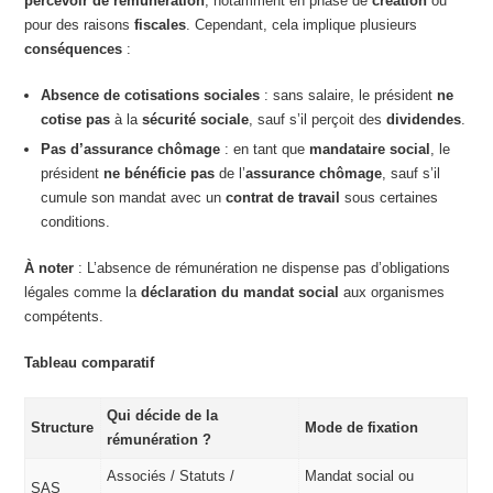
percevoir de rémunération
, notamment en phase de
création
ou
pour des raisons
fiscales
. Cependant, cela implique plusieurs
conséquences
:
Absence de cotisations sociales
: sans salaire, le président
ne
cotise pas
à la
sécurité sociale
, sauf s’il perçoit des
dividendes
.
Pas d’assurance chômage
: en tant que
mandataire social
, le
président
ne bénéficie pas
de l’
assurance chômage
, sauf s’il
cumule son mandat avec un
contrat de travail
sous certaines
conditions.
À noter
: L’absence de rémunération ne dispense pas d’obligations
légales comme la
déclaration du mandat social
aux organismes
compétents.
Tableau comparatif
Qui décide de la
Structure
Mode de fixation
rémunération ?
Associés / Statuts /
Mandat social ou
SAS