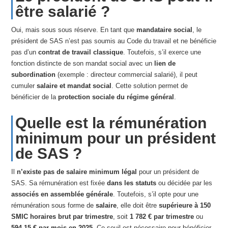
être salarié ?
Oui, mais sous sous réserve. En tant que
mandataire social
, le
président de SAS n’est pas soumis au Code du travail et ne bénéficie
pas d’un
contrat de travail classique
. Toutefois, s’il exerce une
fonction distincte de son mandat social avec un
lien de
subordination
(exemple : directeur commercial salarié), il peut
cumuler
salaire et mandat social
. Cette solution permet de
bénéficier de la
protection sociale du régime général
.
Quelle est la rémunération
minimum pour un président
de SAS ?
Il
n’existe pas de salaire minimum légal
pour un président de
SAS. Sa rémunération est fixée
dans les statuts
ou décidée par les
associés en assemblée générale
. Toutefois, s’il opte pour une
rémunération sous forme de
salaire
, elle doit être
supérieure à 150
SMIC horaires brut par trimestre
, soit
1 782 € par trimestre
ou
594,15 € par mois en 2025
. Ce seuil est nécessaire pour bénéficier