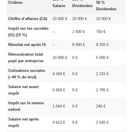
Critères
50 %
Salaire
Dividendes
Dividendes
Chiffre d’affaires (CA)
10 000 €
10 000 €
10 000 €
Impôt sur les sociétés
–
1 500 €
750 €
(IS) (15 %)
Résultat net après IS
–
8 500 €
9 250 €
Rémunération total
10 000 €
0 €
5 000 €
payé par entreprise
Cotisations sociales
4 344 €
0 €
2 215 €
(~44 % du brut)
Salaire net avant
5 656 €
0 €
2 785 €
impôt
Impôt sur le revenu
1 044 €
0 €
240 €
estimé
Salaire net après
4 612 €
0 €
2 545 €
impôt