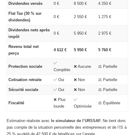
Dividendes versés
0 €
8 500 €
4 250 €
Flat Tax (30 % sur
0 €
2 550 €
1 275 €
dividendes)
Dividendes nets après
0 €
5 950 €
2 975 €
impôt
Revenu total net
4 612 €
5 950 €
5 760 €
perçu
✅
Protection sociale
❌ Aucune
⚖️ Partielle
Complète
Cotisation retraite
✅ Oui
❌ Non
⚖️ Partielle
Sécurité sociale
✅ Oui
❌ Non
⚖️ Partielle
❌ Plus
✅
Fiscalité
⚖️ Équilibrée
lourde
Optimisée
Estimation réalisée avec
le simulateur de l’URSSAF
.
Ne tient donc
pas compte de la situation personnelle des entrepreneurs et de l’IS à
25 % au-delà de 42 500 € de bénéfices sur l’année.