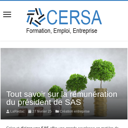
Tout savoir sur la rémunération
du président de SAS
LaRedac
27 février 25
Création entreprise