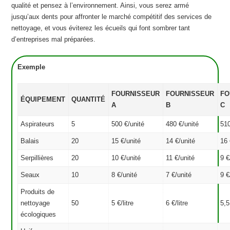
qualité et pensez à l’environnement. Ainsi, vous serez armé
jusqu’aux dents pour affronter le marché compétitif des services de
nettoyage, et vous éviterez les écueils qui font sombrer tant
d’entreprises mal préparées.
Exemple
FOURNISSEUR
FOURNISSEUR
FO
ÉQUIPEMENT
QUANTITÉ
A
B
C
Aspirateurs
5
500 €/unité
480 €/unité
510
Balais
20
15 €/unité
14 €/unité
16 
Serpillières
20
10 €/unité
11 €/unité
9 €
Seaux
10
8 €/unité
7 €/unité
9 €
Produits de
nettoyage
50
5 €/litre
6 €/litre
5,5
écologiques