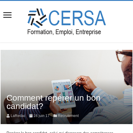
Comment repérer un bon
candidat?
LaRedac
16 juin 17
Recrutement