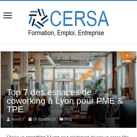
Top 7 des espaces de
coworking à Lyon pour PME &
TPE
vouni17
28 octobre 25
Blog