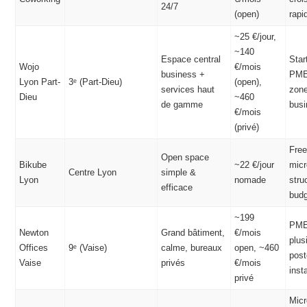
24/7
(open)
rapi
~25 €/jour,
~140
Espace central
Star
Wojo
€/mois
business +
PME
Lyon Part-
3ᵉ (Part-Dieu)
(open),
services haut
zon
Dieu
~460
de gamme
bus
€/mois
(privé)
Free
Open space
Bikube
~22 €/jour
micr
Centre Lyon
simple &
Lyon
nomade
stru
efficace
budg
~199
PME
Newton
Grand bâtiment,
€/mois
plus
Offices
9ᵉ (Vaise)
calme, bureaux
open, ~460
post
Vaise
privés
€/mois
insta
privé
Micr