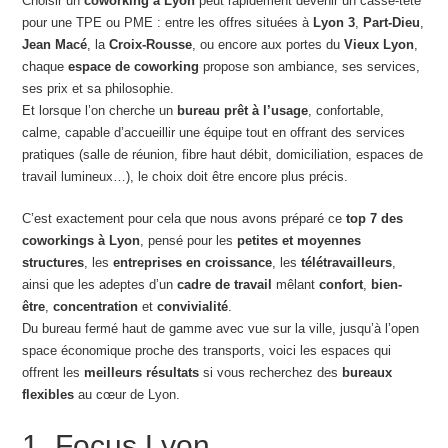
Choisir un
coworking à Lyon
peut rapidement devenir un casse-tête
pour une TPE ou PME : entre les offres situées à
Lyon 3
,
Part-Dieu
,
Jean Macé
, la
Croix-Rousse
, ou encore aux portes du
Vieux Lyon
,
chaque
espace de coworking
propose son ambiance, ses services,
ses prix et sa philosophie.
Et lorsque l’on cherche un
bureau prêt à l’usage
, confortable,
calme, capable d’accueillir une équipe tout en offrant des services
pratiques (salle de réunion, fibre haut débit, domiciliation, espaces de
travail lumineux…), le choix doit être encore plus précis.
C’est exactement pour cela que nous avons préparé ce
top 7 des
coworkings à Lyon
, pensé pour les
petites et moyennes
structures
, les
entreprises en croissance
, les
télétravailleurs
,
ainsi que les adeptes d’un
cadre de travail
mêlant
confort
,
bien-
être
,
concentration
et
convivialité
.
Du bureau fermé haut de gamme avec vue sur la ville, jusqu’à l’open
space économique proche des transports, voici les espaces qui
offrent les
meilleurs résultats
si vous recherchez des
bureaux
flexibles
au cœur de Lyon.
1. Focus Lyon