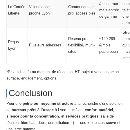
à confirmer
entr
La Cordée
Villeurbanne –
Communautaire,
mais entrée
télé
Liberté
proche Lyon
prix accessibles
de gamme
cher
amb
Stru
Réseau pro,
~129-269
corp
Regus
Plusieurs adresses
flexibilité, multi-
€/mois
qui 
Lyon
sites
poste open
mar
inte
*Prix indicatifs au moment de rédaction, HT, sujet à variation selon
surface, engagement, options.
Conclusion
Pour une
petite ou moyenne structure
à la recherche d’une solution
de
bureaux prêts à l’usage
à Lyon — mêlant
confort matériel
,
silence pour la concentration
, et
services pratiques
(salle de
réunion, fibre haut débit, domiciliation…) — ces 7 espaces couvrent
une large gamme :