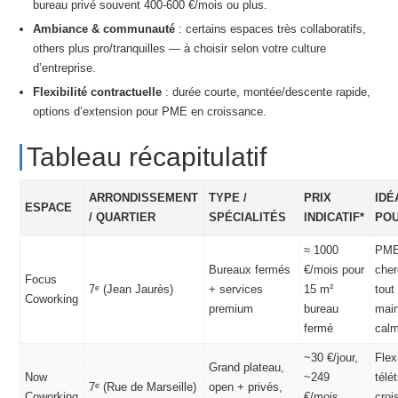
bureau privé souvent 400-600 €/mois ou plus.
Ambiance & communauté
: certains espaces très collaboratifs,
others plus pro/tranquilles — à choisir selon votre culture
d’entreprise.
Flexibilité contractuelle
: durée courte, montée/descente rapide,
options d’extension pour PME en croissance.
Tableau récapitulatif
ARRONDISSEMENT
TYPE /
PRIX
IDÉ
ESPACE
/ QUARTIER
SPÉCIALITÉS
INDICATIF*
PO
≈ 1000
PM
Bureaux fermés
€/mois pour
cher
Focus
7ᵉ (Jean Jaurès)
+ services
15 m²
tout
Coworking
premium
bureau
mai
fermé
cal
~30 €/jour,
Flexi
Grand plateau,
Now
~249
télét
7ᵉ (Rue de Marseille)
open + privés,
Coworking
€/mois
croi