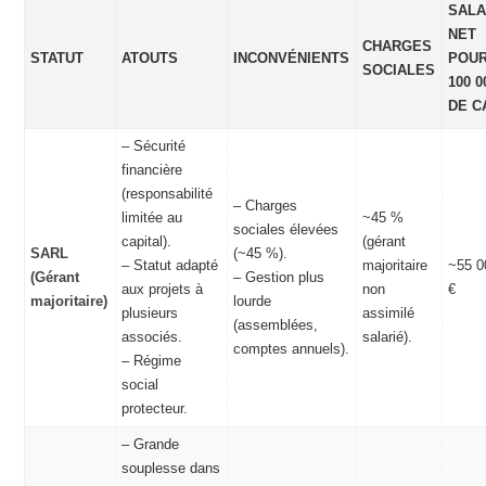
SALA
NET
CHARGES
STATUT
ATOUTS
INCONVÉNIENTS
POU
SOCIALES
100 0
DE C
– Sécurité
financière
(responsabilité
– Charges
limitée au
~45 %
sociales élevées
capital).
(gérant
SARL
(~45 %).
– Statut adapté
majoritaire
~55 0
(Gérant
– Gestion plus
aux projets à
non
€
majoritaire)
lourde
plusieurs
assimilé
(assemblées,
associés.
salarié).
comptes annuels).
– Régime
social
protecteur.
– Grande
souplesse dans