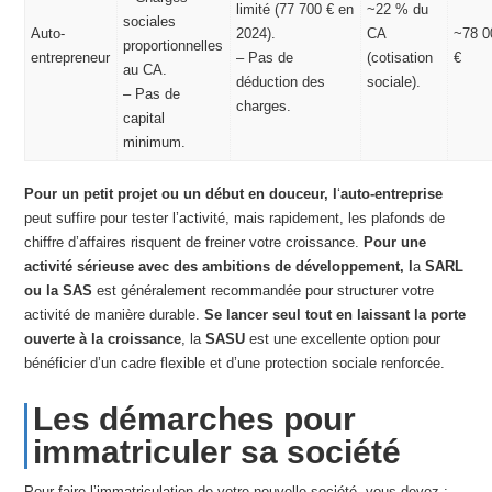
limité (77 700 € en
~22 % du
sociales
Auto-
2024).
CA
~78 0
proportionnelles
entrepreneur
– Pas de
(cotisation
€
au CA.
déduction des
sociale).
– Pas de
charges.
capital
minimum.
Pour un petit projet ou un début en douceur, l
‘
auto-entreprise
peut suffire pour tester l’activité, mais rapidement, les plafonds de
chiffre d’affaires risquent de freiner votre croissance.
Pour une
activité sérieuse avec des ambitions de développement, l
a
SARL
ou la SAS
est généralement recommandée pour structurer votre
activité de manière durable.
Se lancer seul tout en laissant la porte
ouverte à la croissance
, la
SASU
est une excellente option pour
bénéficier d’un cadre flexible et d’une protection sociale renforcée.
Les démarches pour
immatriculer sa société
Pour faire l’immatriculation de votre nouvelle société, vous devez :