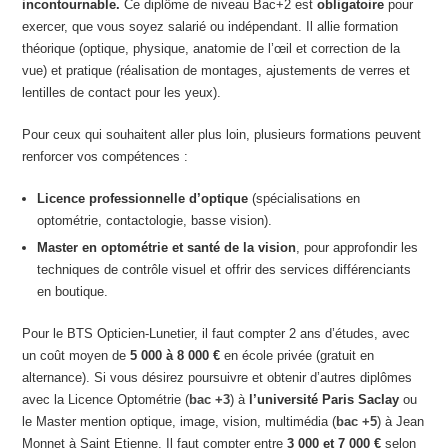
incontournable.
Ce diplôme de niveau Bac+2 est
obligatoire
pour
exercer, que vous soyez salarié ou indépendant. Il allie formation
théorique (optique, physique, anatomie de l’œil et correction de la
vue) et pratique (réalisation de montages, ajustements de verres et
lentilles de contact pour les yeux).
Pour ceux qui souhaitent aller plus loin, plusieurs formations peuvent
renforcer vos compétences :
Licence professionnelle d’optique
(spécialisations en
optométrie, contactologie, basse vision).
Master en optométrie et santé de la vision
, pour approfondir les
techniques de contrôle visuel et offrir des services différenciants
en boutique.
Pour le BTS Opticien-Lunetier, il faut compter 2 ans d’études, avec
un coût moyen de
5 000 à 8 000 €
en école privée (gratuit en
alternance). Si vous désirez poursuivre et obtenir d’autres diplômes
avec la Licence Optométrie (
bac +3
) à
l’université Paris Saclay
ou
le Master mention optique, image, vision, multimédia (
bac +5
) à Jean
Monnet à Saint Etienne. Il faut compter entre
3 000 et 7 000 €
selon