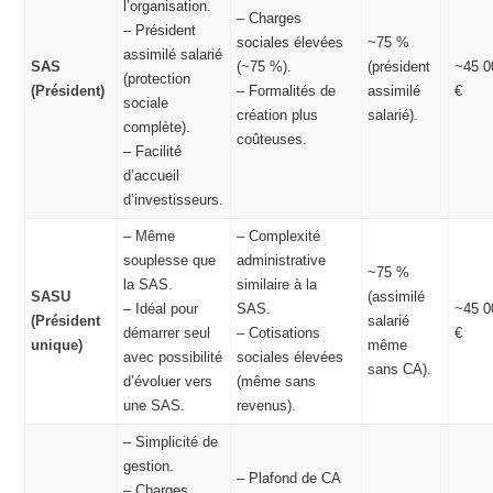
l’organisation.
– Charges
– Président
sociales élevées
~75 %
assimilé salarié
SAS
(~75 %).
(président
~45 0
(protection
(Président)
– Formalités de
assimilé
€
sociale
création plus
salarié).
complète).
coûteuses.
– Facilité
d’accueil
d’investisseurs.
– Même
– Complexité
souplesse que
administrative
~75 %
la SAS.
similaire à la
SASU
(assimilé
– Idéal pour
SAS.
~45 0
(Président
salarié
démarrer seul
– Cotisations
€
unique)
même
avec possibilité
sociales élevées
sans CA).
d’évoluer vers
(même sans
une SAS.
revenus).
– Simplicité de
gestion.
– Plafond de CA
– Charges